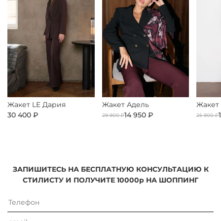
Жакет LE Дария
Жакет Адель
Жакет
30 400 ₽
14 950 ₽
29 900 ₽
25 900 ₽
ЗАПИШИТЕСЬ НА БЕСПЛАТНУЮ КОНСУЛЬТАЦИЮ К
СТИЛИСТУ И ПОЛУЧИТЕ 10000р НА ШОППИНГ