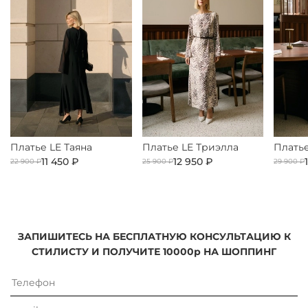
Платье LE Таяна
Платье LE Триэлла
Платье
11 450 ₽
12 950 ₽
22 900 ₽
25 900 ₽
29 900 ₽
ЗАПИШИТЕСЬ НА БЕСПЛАТНУЮ КОНСУЛЬТАЦИЮ К
СТИЛИСТУ И ПОЛУЧИТЕ 10000р НА ШОППИНГ