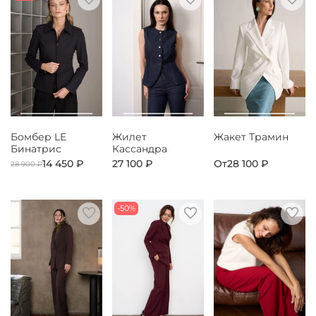
Бомбер LE
Жилет
Жакет Трамин
Бинатрис
Кассандра
14 450 ₽
27 100 ₽
От
28 100 ₽
28 900 ₽
-50%