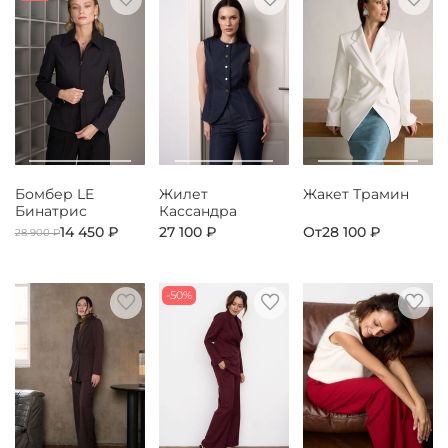
Бомбер LE
Жилет
Жакет Трамин
Бинатрис
Кассандра
14 450 ₽
27 100 ₽
От
28 100 ₽
28 900 ₽
-50%