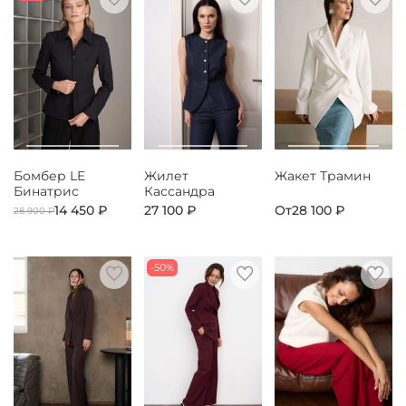
Бомбер LE
Жилет
Жакет Трамин
Бинатрис
Кассандра
14 450 ₽
27 100 ₽
От
28 100 ₽
28 900 ₽
-50%