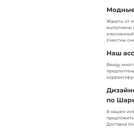
Модные
Жакеты от м
выполнены и
изысканный 
Уместны они
Наш ас
Ввиду много
предпочтени
корректиру
Дизайн
по Шар
В нашем инт
предложить 
Доставка по