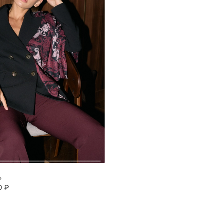
ь
0 ₽