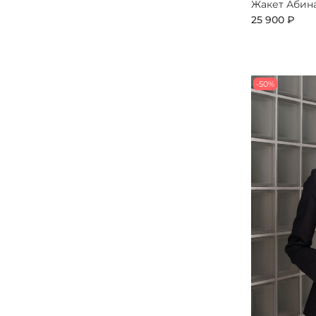
Жакет Абин
25 900 ₽
-50%