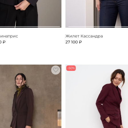
Бинатрис
Жилет Кассандра
0 ₽
27 100 ₽
-50%