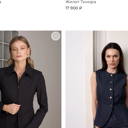
а
Жилет Тинора
17 900 ₽