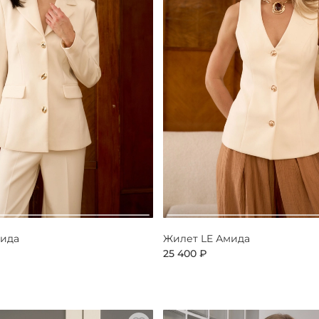
мида
Жилет LE Амида
25 400 ₽