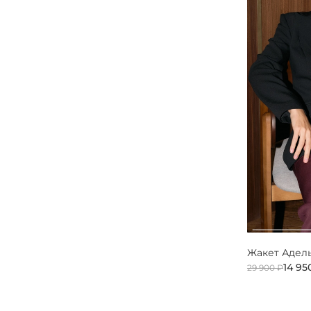
Жакет Адел
14 95
29 900 ₽