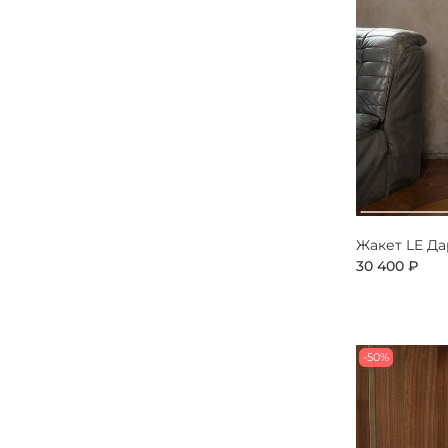
Жакет LE Д
30 400 ₽
-50%