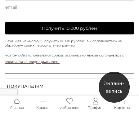
Получить 10.000 рублей
Нажимая на кнопку “Получить 10.000 рублей” вы соглашаетесь на
обработку своих персональных данных
НА ЭТОМ САЙТЕ ИСПОЛЬЗУЮТСЯ COOKIES. ОСТАВАЯСЬ НА НЕМ, ВЫ СОГЛАШАЕТЕСЬ С
ПОЛИТИКОЙ КОНФИДЕНЦИАЛЬНОСТИ
Онлайн-
ПОКУПАТЕЛЯМ
запись
Мы в соц. сетях
Главная
Каталог
Избранное
Профиль
Корзина
*
*Запрещена на территории РФ
+7 967 211-63-62
info@sekvoya.shop