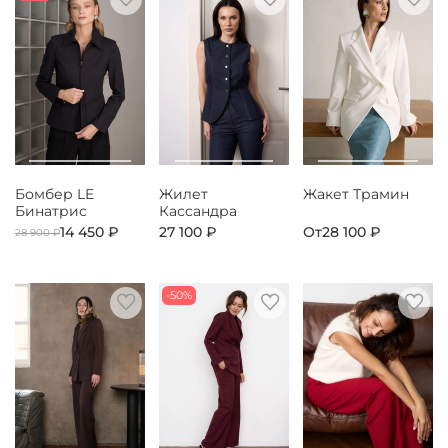
Бомбер LE
Жилет
Жакет Трамин
Бинатрис
Кассандра
14 450 ₽
27 100 ₽
От
28 100 ₽
28 900 ₽
-50%