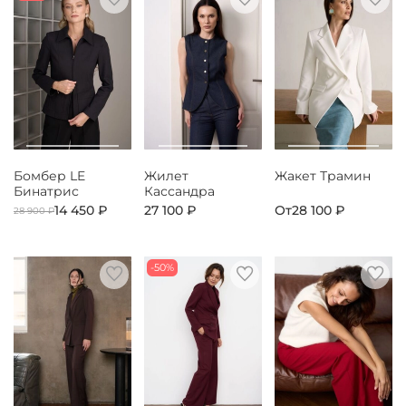
Бомбер LE
Жилет
Жакет Трамин
Бинатрис
Кассандра
14 450 ₽
27 100 ₽
От
28 100 ₽
28 900 ₽
-50%