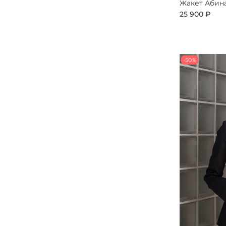
Жакет Абин
25 900 ₽
-50%