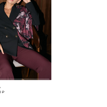
ь
0 ₽