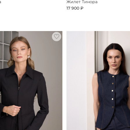
а
Жилет Тинора
17 900 ₽