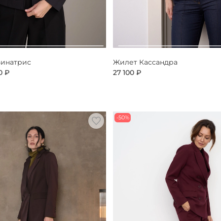
Бинатрис
Жилет Кассандра
0 ₽
27 100 ₽
-50%