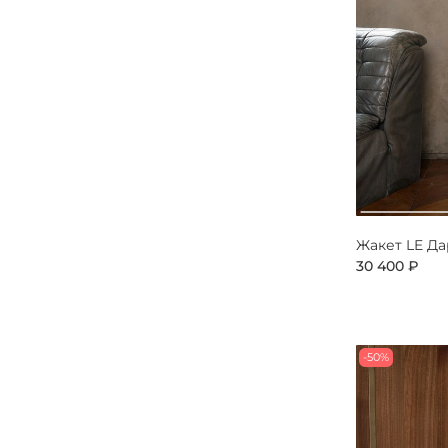
Жакет LE Д
30 400 ₽
-50%