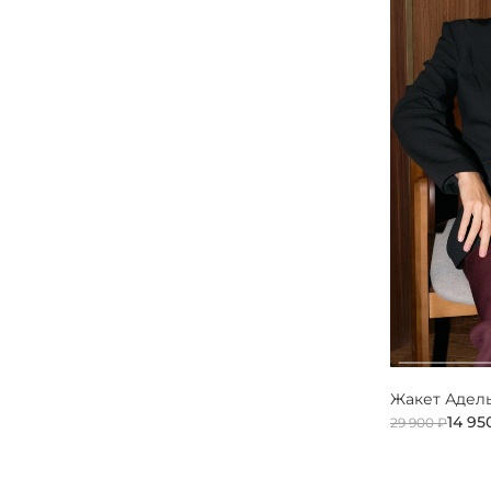
Жакет Адел
14 95
29 900 ₽