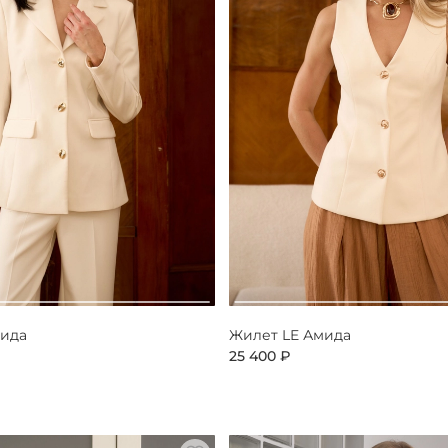
мида
Жилет LE Амида
25 400 ₽