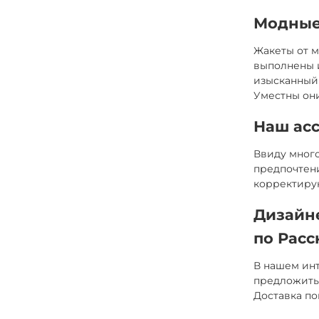
Модные
Жакеты от м
выполнены и
изысканный 
Уместны они
Наш ас
Ввиду много
предпочтени
корректиру
Дизайн
по Расс
В нашем инт
предложить 
Доставка по