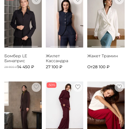
Бомбер LE
Жилет
Жакет Трамин
Бинатрис
Кассандра
14 450 ₽
27 100 ₽
От
28 100 ₽
28 900 ₽
-50%