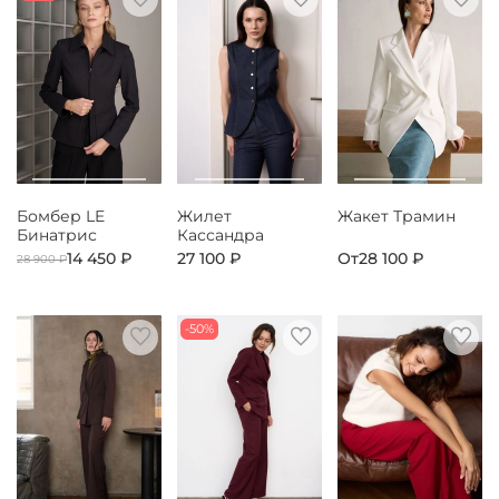
Бомбер LE
Жилет
Жакет Трамин
Бинатрис
Кассандра
14 450 ₽
27 100 ₽
От
28 100 ₽
28 900 ₽
-50%