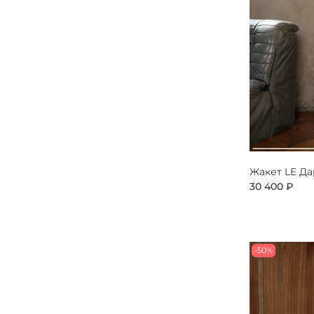
Жакет LE Д
30 400 ₽
-50%