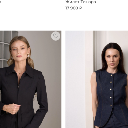
а
Жилет Тинора
17 900 ₽