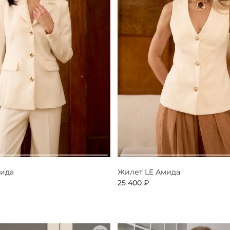
мида
Жилет LE Амида
25 400 ₽