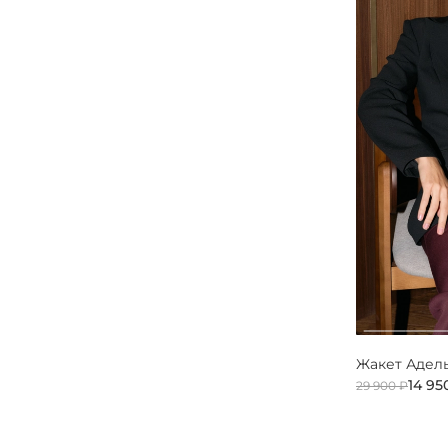
Жакет Адел
14 95
29 900 ₽