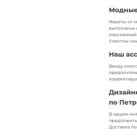
Модные
Жакеты от м
выполнены и
изысканный 
Уместны они
Наш ас
Ввиду много
предпочтени
корректиру
Дизайн
по Петр
В нашем инт
предложить 
Доставка по