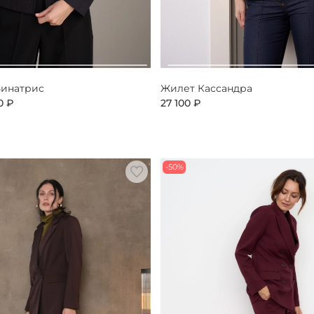
Бинатрис
Жилет Кассандра
0 ₽
27 100 ₽
-50%