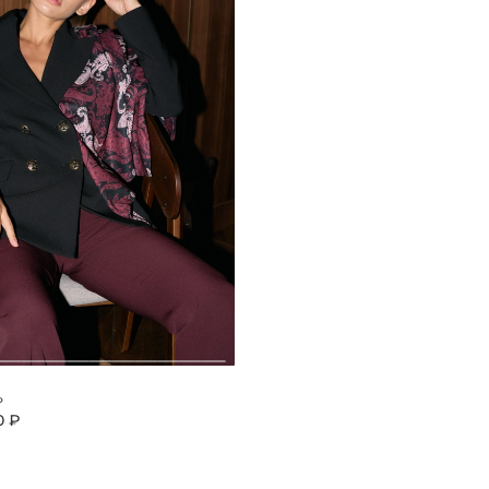
ь
0 ₽