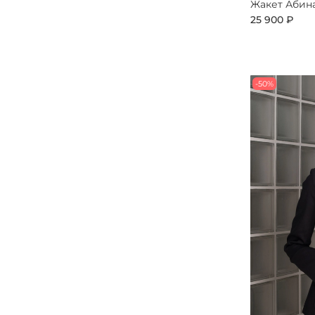
Жакет Абин
25 900 ₽
-50%