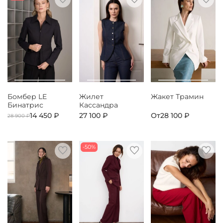
Бомбер LE
Жилет
Жакет Трамин
Бинатрис
Кассандра
14 450 ₽
27 100 ₽
От
28 100 ₽
28 900 ₽
-50%