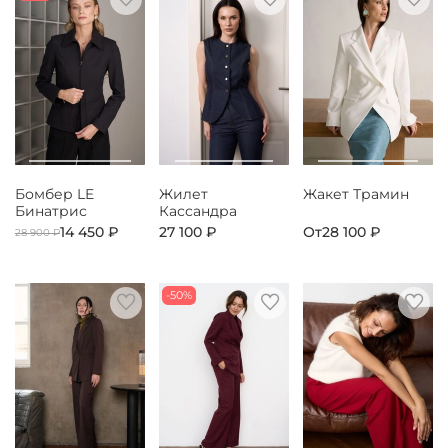
Бомбер LE
Жилет
Жакет Трамин
Бинатрис
Кассандра
14 450 ₽
27 100 ₽
От
28 100 ₽
28 900 ₽
-50%