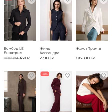
Бомбер LE
Жилет
Жакет Трамин
Бинатрис
Кассандра
14 450 ₽
27 100 ₽
От
28 100 ₽
28 900 ₽
-50%