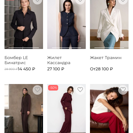
Бомбер LE
Жилет
Жакет Трамин
Бинатрис
Кассандра
14 450 ₽
27 100 ₽
От
28 100 ₽
28 900 ₽
-50%