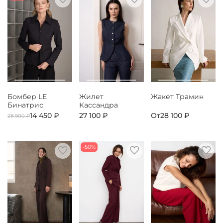
Бомбер LE
Жилет
Жакет Трамин
Бинатрис
Кассандра
14 450 ₽
27 100 ₽
От
28 100 ₽
28 900 ₽
-50%