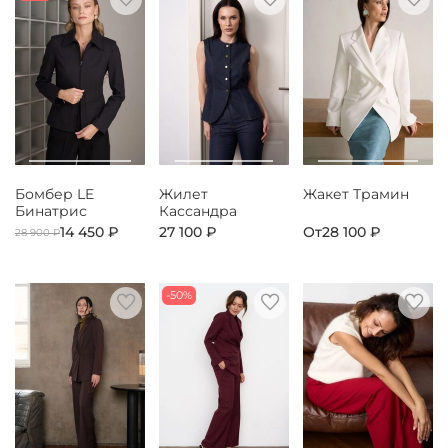
Бомбер LE
Жилет
Жакет Трамин
Бинатрис
Кассандра
14 450 ₽
27 100 ₽
От
28 100 ₽
28 900 ₽
-50%