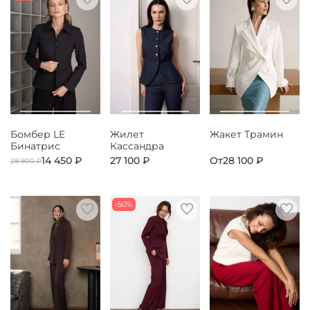
Бомбер LE
Жилет
Жакет Трамин
Бинатрис
Кассандра
14 450 ₽
27 100 ₽
От
28 100 ₽
28 900 ₽
-50%