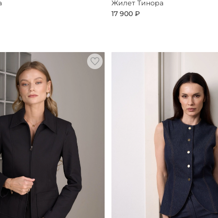
а
Жилет Тинора
17 900 ₽