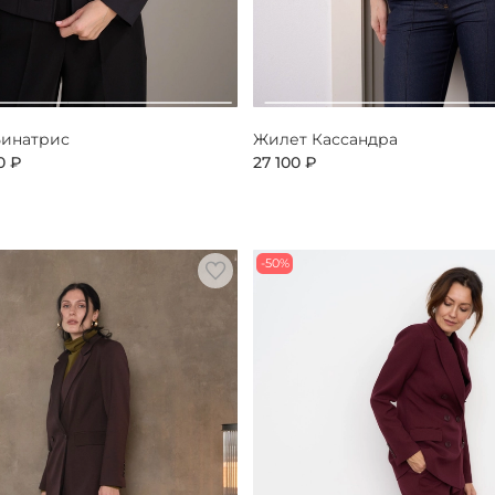
Бинатрис
Жилет Кассандра
0 ₽
27 100 ₽
-50%