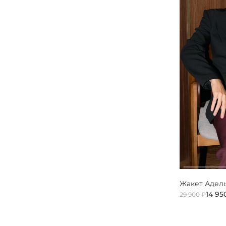
Жакет Адел
14 95
29 900 ₽