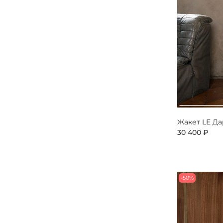
Жакет LE Д
30 400 ₽
-50%