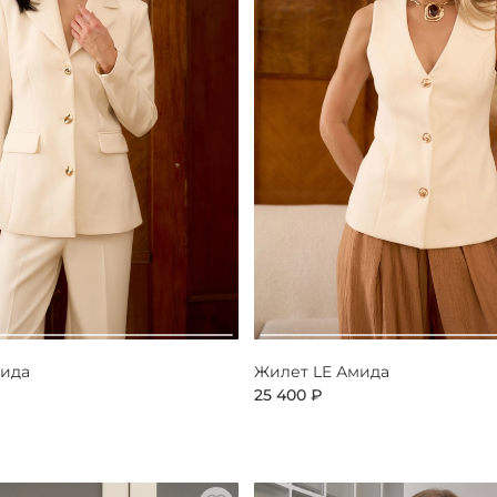
мида
Жилет LE Амида
25 400 ₽