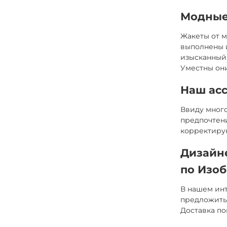
Модные
Жакеты от м
выполнены и
изысканный 
Уместны они
Наш ас
Ввиду много
предпочтени
корректиру
Дизайн
по Изо
В нашем инт
предложить 
Доставка по