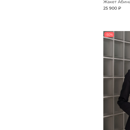
Жакет Абин
25 900 ₽
-50%