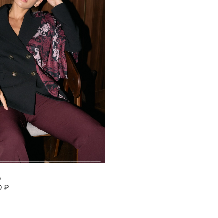
ь
0 ₽