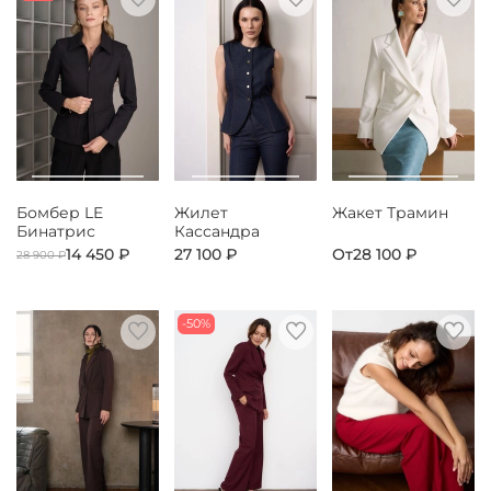
Бомбер LE
Жилет
Жакет Трамин
Бинатрис
Кассандра
14 450 ₽
27 100 ₽
От
28 100 ₽
28 900 ₽
-50%