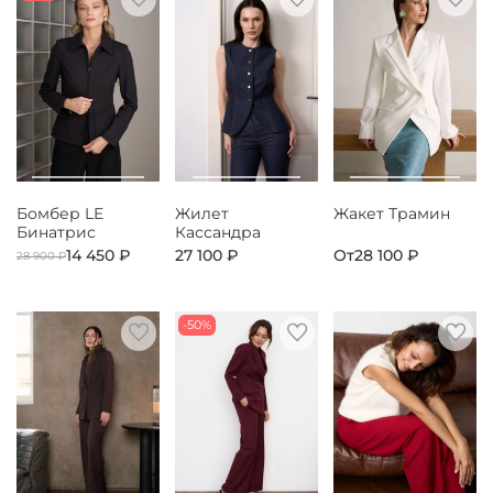
Бомбер LE
Жилет
Жакет Трамин
Бинатрис
Кассандра
14 450 ₽
27 100 ₽
От
28 100 ₽
28 900 ₽
-50%