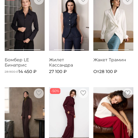
Бомбер LE
Жилет
Жакет Трамин
Бинатрис
Кассандра
14 450 ₽
27 100 ₽
От
28 100 ₽
28 900 ₽
-50%