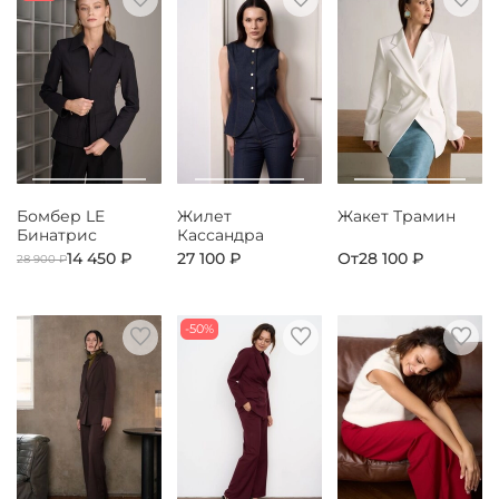
Бомбер LE
Жилет
Жакет Трамин
Бинатрис
Кассандра
14 450 ₽
27 100 ₽
От
28 100 ₽
28 900 ₽
-50%