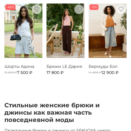
-40%
-12%
Шорты Адина
Брюки LE Дария
Бермуды Бэл
7 500 ₽
17 800 ₽
12 900 ₽
12 500 ₽
14 600 ₽
Стильные женские брюки и
джинсы как важная часть
повседневной моды
Практичные брюки и джинсы от SEKVOYA умело