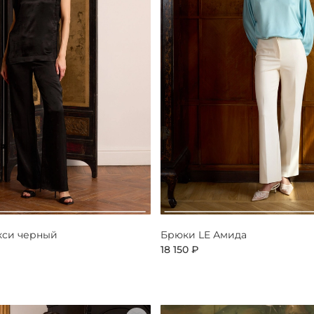
кси черный
Брюки LE Амида
18 150 ₽