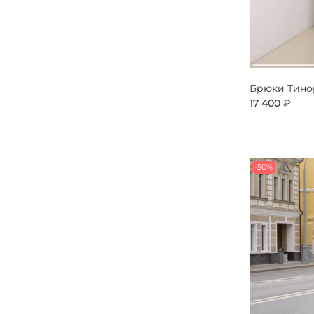
Брюки Тино
17 400 ₽
-50%