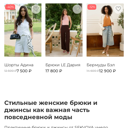
-40%
-12%
Шорты Адина
Брюки LE Дария
Бермуды Бэл
7 500 ₽
17 800 ₽
12 900 ₽
12 500 ₽
14 600 ₽
Стильные женские брюки и
джинсы как важная часть
повседневной моды
Практичные брюки и джинсы от SEKVOYA умело