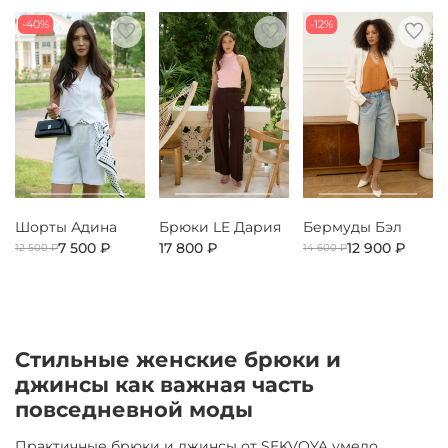
-40%
-12%
Шорты Адина
Брюки LE Дария
Бермуды Бэл
7 500 ₽
17 800 ₽
12 900 ₽
12 500 ₽
14 600 ₽
Стильные женские брюки и
джинсы как важная часть
повседневной моды
Практичные брюки и джинсы от SEKVOYA умело