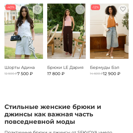
-40%
-12%
Шорты Адина
Брюки LE Дария
Бермуды Бэл
7 500 ₽
17 800 ₽
12 900 ₽
12 500 ₽
14 600 ₽
Стильные женские брюки и
джинсы как важная часть
повседневной моды
Практичные брюки и джинсы от SEKVOYA умело