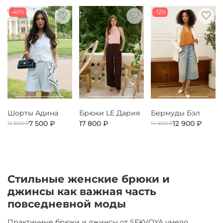
-40%
-12%
Шорты Адина
Брюки LE Дария
Бермуды Бэл
7 500 ₽
17 800 ₽
12 900 ₽
12 500 ₽
14 600 ₽
Стильные женские брюки и
джинсы как важная часть
повседневной моды
Практичные брюки и джинсы от SEKVOYA умело