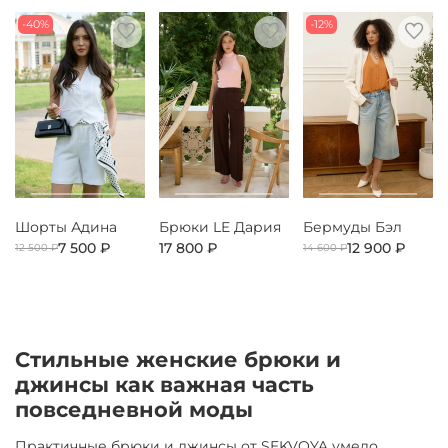
-40%
-12%
Шорты Адина
Брюки LE Дария
Бермуды Бэл
7 500 ₽
17 800 ₽
12 900 ₽
12 500 ₽
14 600 ₽
Стильные женские брюки и
джинсы как важная часть
повседневной моды
Практичные брюки и джинсы от SEKVOYA умело