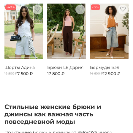
-40%
-12%
Шорты Адина
Брюки LE Дария
Бермуды Бэл
7 500 ₽
17 800 ₽
12 900 ₽
12 500 ₽
14 600 ₽
Стильные женские брюки и
джинсы как важная часть
повседневной моды
Практичные брюки и джинсы от SEKVOYA умело