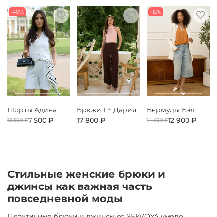
-40%
-12%
Шорты Адина
Брюки LE Дария
Бермуды Бэл
7 500 ₽
17 800 ₽
12 900 ₽
12 500 ₽
14 600 ₽
Стильные женские брюки и
джинсы как важная часть
повседневной моды
Практичные брюки и джинсы от SEKVOYA умело